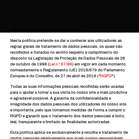
PROTEÇÃO DE DADOS PESSOAIS
Nesta política pretende-se dar a conhecer aos utilizadores as
regras gerais de tratamento de dados pessoais, os quais são
recolhidos e tratados no estrito respeito e cumprimento do
disposto na Legislação de Proteção de Dados Pessoais de 26
de outubro de 1998 (
Lei n.º 67/98
) em vigor em cada momento,
nomeadamente o Regulamento (UE) 2016/679 do Parlamento
Europeu e do Conselho, de 27 de abril de 2016 ("
RGPD
").
Todas as suas informações pessoais recolhidas serão usadas
para o ajudar a tornar a sua visita no nosso site a mais produtiva
e agradável possível. A garantia da confidencialidade e
integridade dos dados pessoais dos utilizadores do nosso site
é importante, pelo que tomamos medidas de forma a cumprir o
RGPD e garantir que o tratamento dos dados pessoais é lícito,
leal, transparente e limitado às finalidades autorizadas.
Esta política aplica-se exclusivamente à recolha e tratamento de
dados pessoais relativamente aos quais somos responsáveis