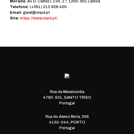
Morada:
Av. D. Carlos I, 134, 1.º, 1200-651 Lisboa
Telefone:
(+351) 213 928 400
Email:
geral@cnpd.pt
Site:
https://www.cnpd.pt/
Rua da Misericórdia
4780-501, SANTO TIRSO
Portugal
Rua do Aleixo Mota, 306
4150-044, PORTO
Portugal