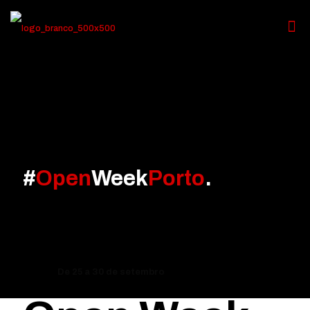
#
Open
Week
Porto
.
De 25 a 30 de setembro