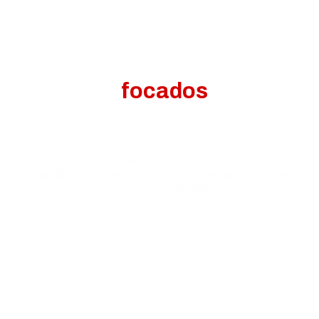
Estamos
focados
nos que
procuram a excelência.
Formamos uma equipa de profissionais que
partilha uma vontade inegociável de entregar
um produto de qualidade.
Treino Individualizado e Personalizado